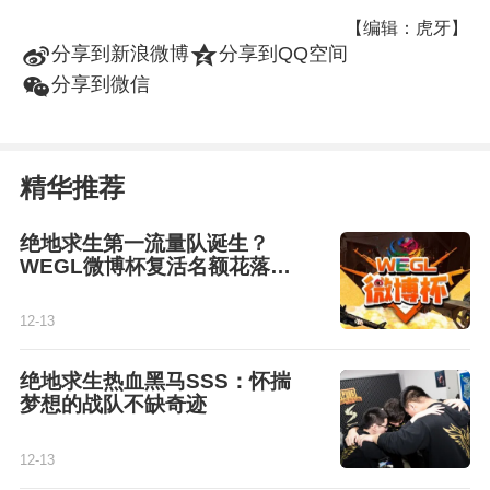
【编辑：虎牙】
t
z
分享到新浪微博
分享到QQ空间
w
分享到微信
精华推荐
绝地求生第一流量队诞生？
WEGL微博杯复活名额花落谁
家
12-13
绝地求生热血黑马SSS：怀揣
梦想的战队不缺奇迹
12-13