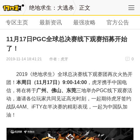
绝地求生：大逃杀
正文
专区主页
最新资讯
最强攻略
官方公告
11月17日PGC全球总决赛线下观赛招募开始
了！
作者：虎牙
2019-11-14 18:41:21
0
2019《绝地求生》全球总决赛线下观赛团再次火热开
团！
本周日（
11
月
17
日）
9:00-14
:
00
，虎牙携手中国电
信，将在将于
广州、佛山、东莞
三地举办PGC线下观赛活
动，邀请各位玩家共同见证高光时刻，一起期待虎牙签约
战队4AM、iFTY在半决赛的精彩表现，一起为中国队加
油！