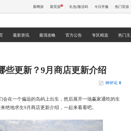
新网游
新页游
礼包/激活码
今日开服
热门页游
页
最新资讯
最强攻略
官方公告
专区精选
热门主
魔兽
天堂
哪些更新？9月商店更新介绍
王权与
神评论
0
们会在一个偏远的岛屿上出生，然后展开一场赢家通吃的生
带来绝地求生9月商店更新介绍，一起来看看吧。