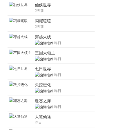
仙侠世界
2天前
闪耀暖暖
2天前
穿越火线
昨日
三国大领主
昨日
七日世界
昨日
失控进化
昨日
遗忘之海
昨日
大道仙途
昨日