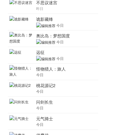
不思议迷宫
昨日
诡影藏锋
今日
奥比岛：梦想国度
今日
远征
今日
怪物猎人：旅人
今日
桃花源记2
今日
问剑长生
今日
元气骑士
今日