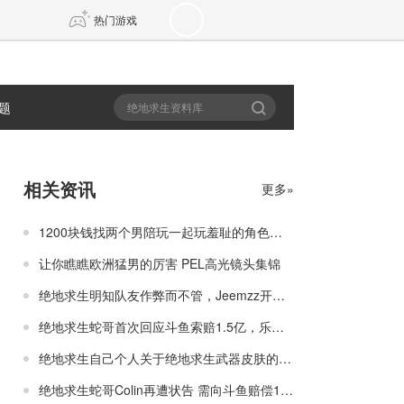
热门游戏
题
DNF
传奇4
剑网3旗舰版
新天龙八部
相关资讯
更多»
自由
诛仙世界
新仙侠5
1200块钱找两个男陪玩一起玩羞耻的角色扮演
让你瞧瞧欧洲猛男的厉害 PEL高光镜头集锦
绝地求生明知队友作弊而不管，Jeemzz开锤：他配有专属皮肤？
绝地求生蛇哥首次回应斗鱼索赔1.5亿，乐观回应还文中带皮
绝地求生自己个人关于绝地求生武器皮肤的排行
绝地求生蛇哥Colin再遭状告 需向斗鱼赔偿1.5亿