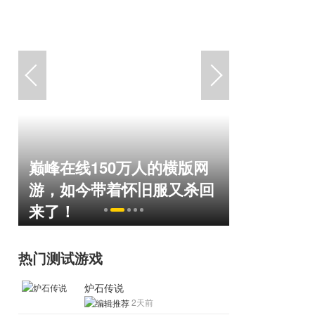
巅峰在线150万人的横版网
盘点8月扎
命
游，如今带着怀旧服又杀回
玩家想扔
来了！
恋爱？
热门测试游戏
炉石传说
2天前