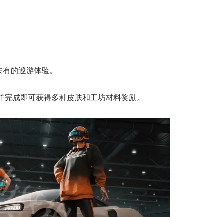
未有的巡游体验。
并完成即可获得多种皮肤和工坊材料奖励。
典 争霸赛大区火
一看吓一跳：雷死人不偿
的囧图集（1170）