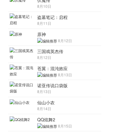
伏魔传
8月10日
盗墓笔记：启程
8月11日
原神
8月12日
三国戏英杰传
8月12日
苍翼：混沌效应
8月13日
诺亚传说口袋版
8月13日
仙山小农
8月14日
QQ炫舞2
8月15日