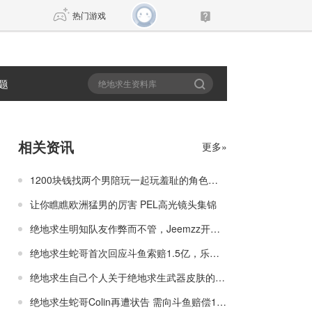
热门游戏
题
DNF
传奇4
剑网3旗舰版
新天龙八部
相关资讯
更多»
自由
诛仙世界
新仙侠5
1200块钱找两个男陪玩一起玩羞耻的角色扮演
让你瞧瞧欧洲猛男的厉害 PEL高光镜头集锦
绝地求生明知队友作弊而不管，Jeemzz开锤：他配有专属皮肤？
绝地求生蛇哥首次回应斗鱼索赔1.5亿，乐观回应还文中带皮
绝地求生自己个人关于绝地求生武器皮肤的排行
绝地求生蛇哥Colin再遭状告 需向斗鱼赔偿1.5亿