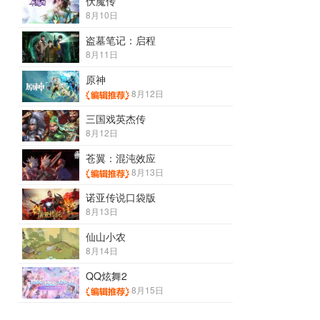
伏魔传
8月10日
盗墓笔记：启程
8月11日
原神
8月12日
三国戏英杰传
8月12日
苍翼：混沌效应
8月13日
诺亚传说口袋版
8月13日
仙山小农
8月14日
QQ炫舞2
8月15日