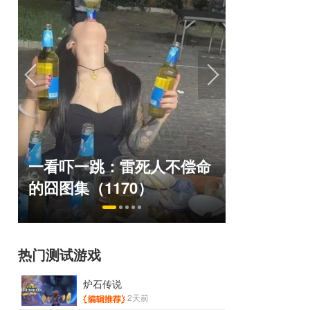
巅峰在线150万人的横版网
盘点8月扎
命
游，如今带着怀旧服又杀回
玩家想扔
来了！
恋爱？
热门测试游戏
炉石传说
2天前