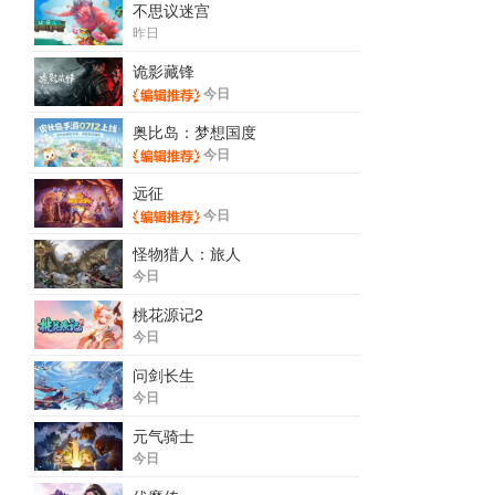
不思议迷宫
昨日
诡影藏锋
今日
奥比岛：梦想国度
今日
远征
今日
怪物猎人：旅人
今日
桃花源记2
今日
问剑长生
今日
元气骑士
今日