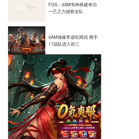
FGS：4AM韦神再建奇功
一己之力拯救全队
4AM锤爆李逵吃两鸡 携手
17战队进入前三
×