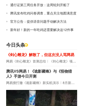
通行证第三周任务开放：这周轮到开船了
腾讯发布吃鸡问卷调查，重点关注地图满意度
官方公告：提供语音问题手动解决方法
新年好！新的一年吃鸡还需要解决这12件事
今日头条
《剑心雕龙》解散了，但这次没人骂网易
网易《剑心雕龙》首测总结
《剑心雕龙》项目宣布解散
腾讯VS网易！《诡影藏锋》与《怪物猎
人》手游今日开测
网易搜打撤《诡影藏锋》新实机演示
8月新游前瞻：《诡秘之主》领衔