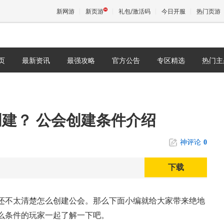
新网游
新页游
礼包/激活码
今日开服
热门页游
页
最新资讯
最强攻略
官方公告
专区精选
热门主
魔兽
天堂
建？ 公会创建条件介绍
王权与
神评论
0
下载
还不太清楚怎么创建公会。那么下面小编就给大家带来绝地
么条件的玩家一起了解一下吧。