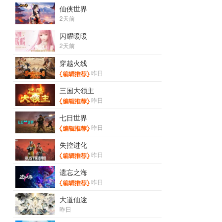
仙侠世界
2天前
闪耀暖暖
2天前
穿越火线
昨日
三国大领主
昨日
七日世界
昨日
失控进化
昨日
遗忘之海
昨日
大道仙途
昨日