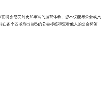
玩家们将会感受到更加丰富的游戏体验。您不仅能与公会成员
能在各个区域秀出自己的公会标签和查看他人的公会标签
典 争霸赛大区火
一看吓一跳：雷死人不偿
的囧图集（1170）